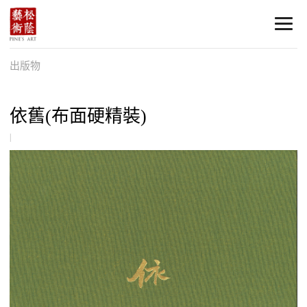
出版物
依舊(布面硬精裝)
|